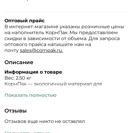
Оптовый прайс
В интернет-магазине указаны розничные цены
на наполнитель КорнПак. Мы предоставляем
скидки в зависимости от объема. Для запроса
оптового прайса напишите нам на
почту
sales@cornpak.ru.
Описание
Информация о товаре
Вес: 2.50 кг
КорнПак — экологичный материал для
наполнения коробок, идеальная замена
Показать полностью
пластиковым аналогам. Произведен
исключительно из растительных материалов, в
частности из кукурузы. Наполнитель
Отзывы
компостируется, не нанося вреда окружающей
среде.
Отзывов еще никто не оставлял
Физические свойства